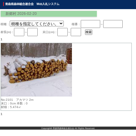
新郷村 2026-02-20
樹種：
椪番：
～
材長(m)：
～
末口(cm)：
～
1
No:2101 アカマツ 2m
末口：0cm 本数：0
材積：5.474㎥
1
Copyright©
青森県森林組合連合会
All Rights Reserved.