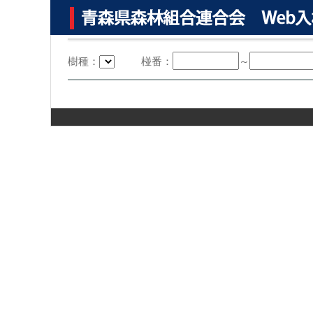
樹種：
椪番：
～