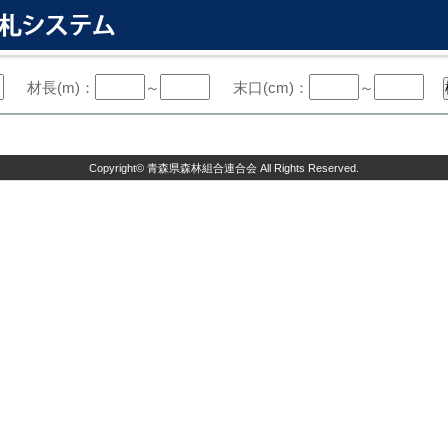
材長(m)：
～
末口(cm)：
～
Copyright©
青森県森林組合連合会
All Rights Reserved.