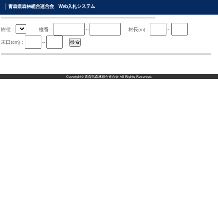
樹種：
椪番：
～
材長(m)：
～
末口(cm)：
～
Copyright©
青森県森林組合連合会
All Rights Reserved.