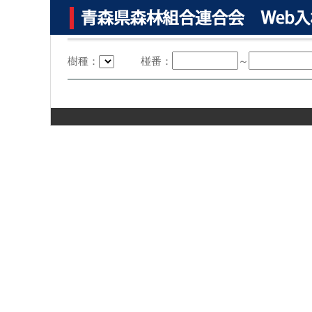
樹種：
椪番：
～