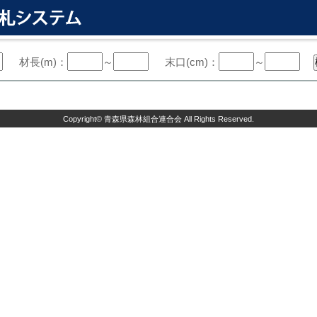
材長(m)：
～
末口(cm)：
～
Copyright©
青森県森林組合連合会
All Rights Reserved.