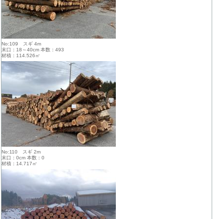
No:109 スギ 4m
末口：18～40cm 本数：493
材積：114.526㎥
No:110 スギ 2m
末口：0cm 本数：0
材積：14.717㎥