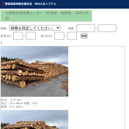
十和田木材流通センター（民有林・管理署） 2025-11-
25
樹種：
椪番：
～
材長(m)：
～
末口(cm)：
～
1
No:8 スギ 4m
末口：18～46cm 本数：815
材積：271.184㎥