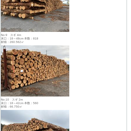
No:9 スギ 4m
末口：18～48cm 本数：818
材積：260.562㎥
No:10 スギ 2m
末口：18～42cm 本数：560
材積：66.750㎥