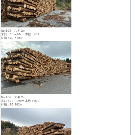
No:105 スギ 2m
末口：18～44cm 本数：441
材積：42.719㎥
No:106 スギ 2m
末口：18～36cm 本数：902
材積：89.392㎥