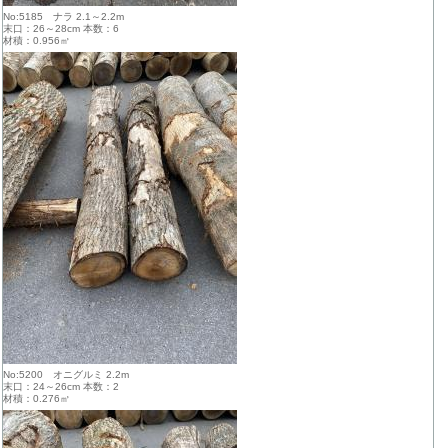
No:5185 ナラ 2.1～2.2m
末口：26～28cm 本数：6
材積：0.956㎥
No:5200 オニグルミ 2.2m
末口：24～26cm 本数：2
材積：0.276㎥