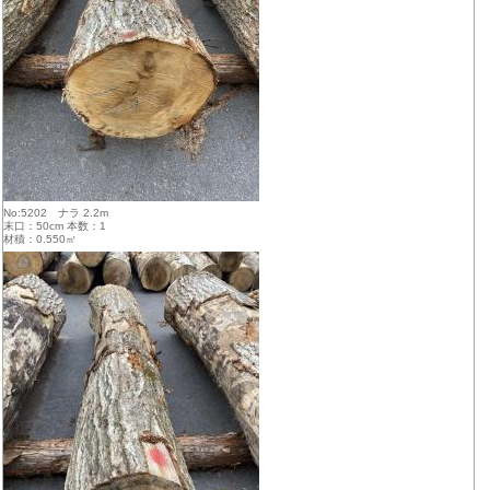
No:5202 ナラ 2.2m
末口：50cm 本数：1
材積：0.550㎥