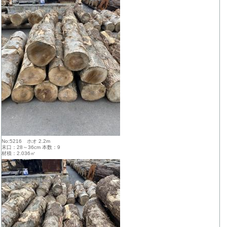
No:5216 ホオ 2.2m
末口：28～36cm 本数：9
材積：2.036㎥