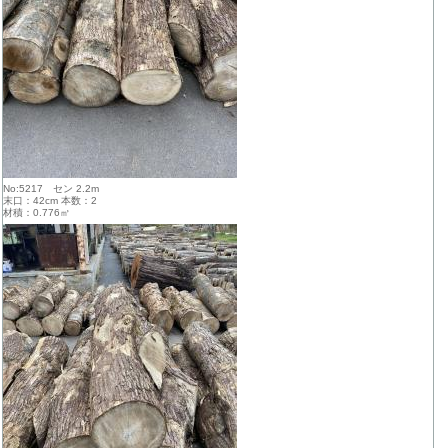
No:5217 セン 2.2m
末口：42cm 本数：2
材積：0.776㎥