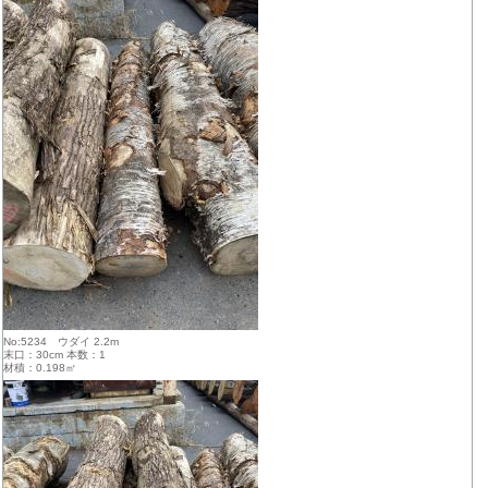
No:5234 ウダイ 2.2m
末口：30cm 本数：1
材積：0.198㎥