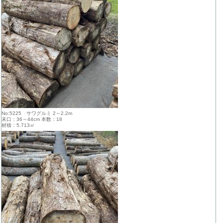
No:5225 サワグルミ 2～2.2m
末口：36～44cm 本数：18
材積：5.713㎥