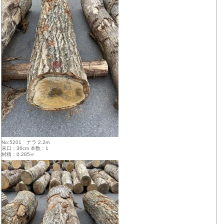
No:5201 ナラ 2.2m
末口：36cm 本数：1
材積：0.285㎥