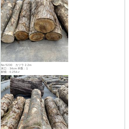
No:5230 カツラ 2.2m
末口：34cm 本数：1
材積：0.254㎥