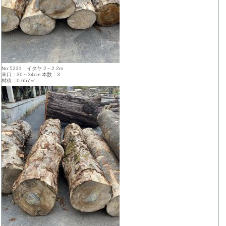
No:5231 イタヤ 2～2.2m
末口：30～34cm 本数：3
材積：0.657㎥