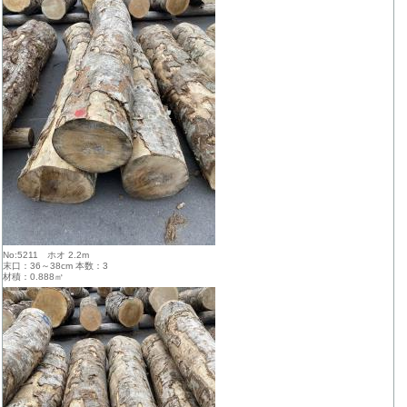
No:5211 ホオ 2.2m
末口：36～38cm 本数：3
材積：0.888㎥