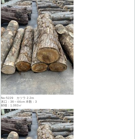
No:5229 カツラ 2.2m
末口：36～44cm 本数：3
材積：1.063㎥