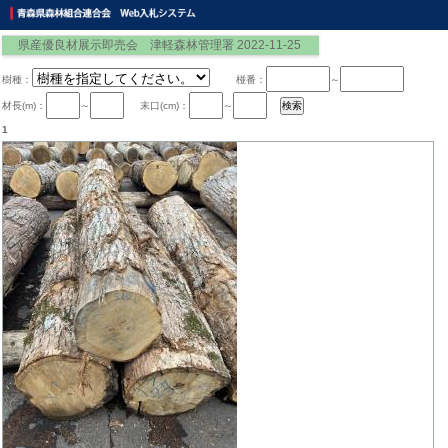
県産優良材展示即売会 津軽森林管理署 2022-11-25
樹種：
椪番：
～
材長(m)：
～
末口(cm)：
～
1