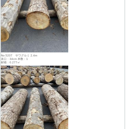
No:5207 サワグルミ 2.4m
末口：34cm 本数：1
材積：0.277㎥