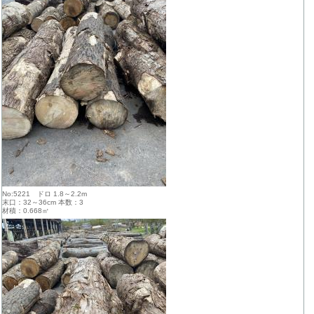
No:5221 ドロ 1.8～2.2m
末口：32～36cm 本数：3
材積：0.668㎥