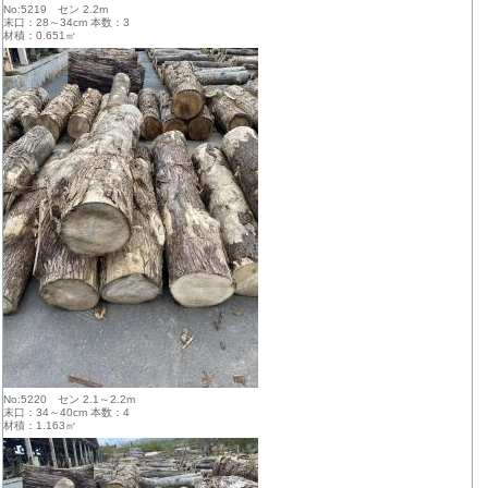
No:5219 セン 2.2m
末口：28～34cm 本数：3
材積：0.651㎥
No:5220 セン 2.1～2.2m
末口：34～40cm 本数：4
材積：1.163㎥