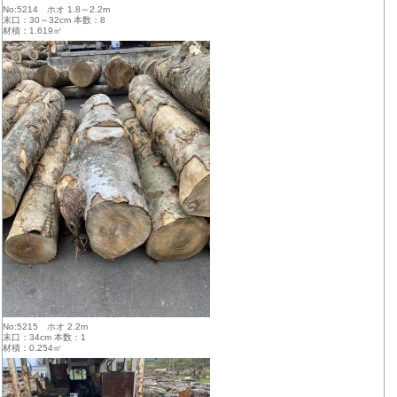
No:5214 ホオ 1.8～2.2m
末口：30～32cm 本数：8
材積：1.619㎥
No:5215 ホオ 2.2m
末口：34cm 本数：1
材積：0.254㎥