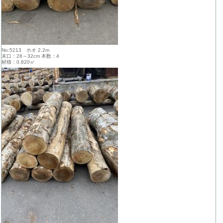
No:5213 ホオ 2.2m
末口：28～32cm 本数：4
材積：0.820㎥