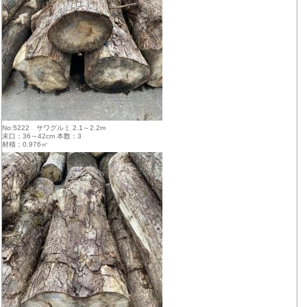
No:5222 サワグルミ 2.1～2.2m
末口：36～42cm 本数：3
材積：0.976㎥