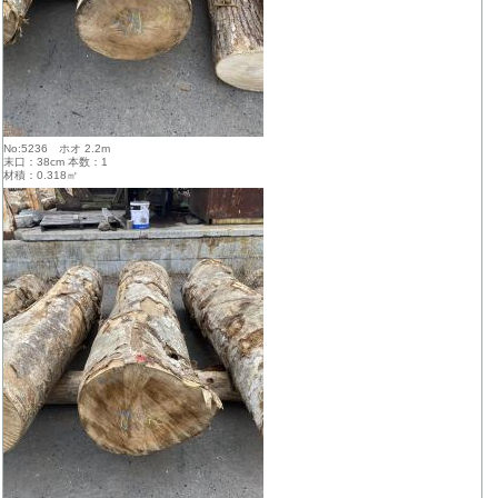
No:5236 ホオ 2.2m
末口：38cm 本数：1
材積：0.318㎥