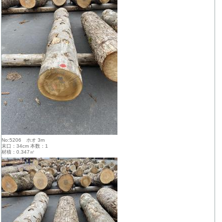
No:5206 ホオ 3m
末口：34cm 本数：1
材積：0.347㎥