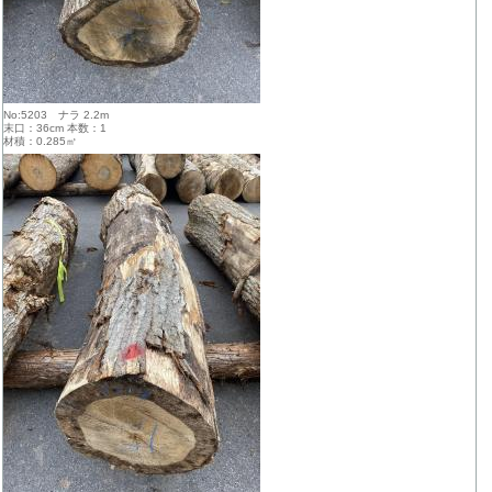
No:5203 ナラ 2.2m
末口：36cm 本数：1
材積：0.285㎥