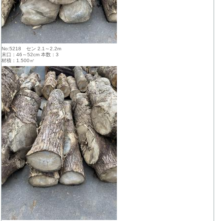
No:5218 セン 2.1～2.2m
末口：46～52cm 本数：3
材積：1.500㎥