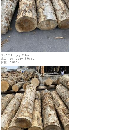
No:5212 ホオ 2.2m
末口：36～38cm 本数：2
材積：0.603㎥