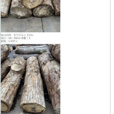
No:5226 サワグルミ 2.2m
末口：48～58cm 本数：3
材積：1.937㎥