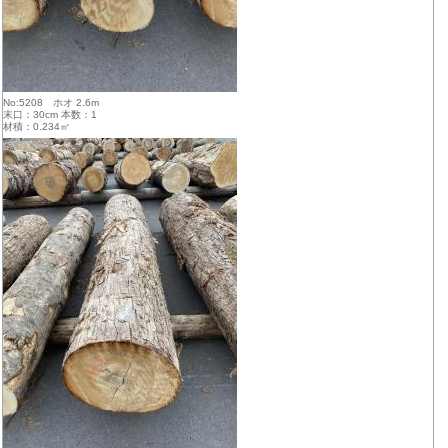
No:5208 ホオ 2.6m
末口：30cm 本数：1
材積：0.234㎥