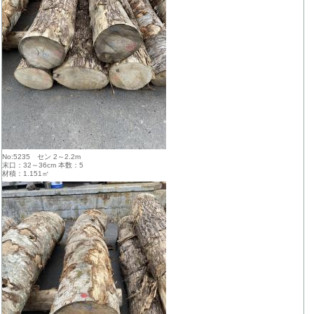
No:5235 セン 2～2.2m
末口：32～36cm 本数：5
材積：1.151㎥