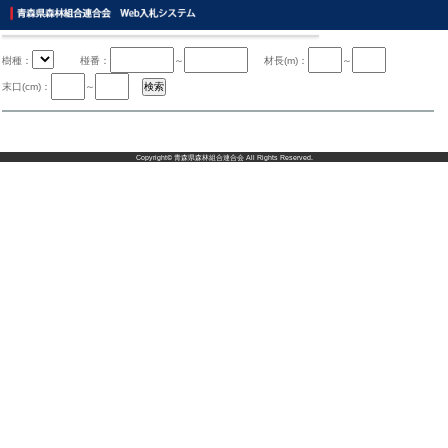
樹種：
椪番：
～
材長(m)：
～
末口(cm)：
～
Copyright©
青森県森林組合連合会
All Rights Reserved.