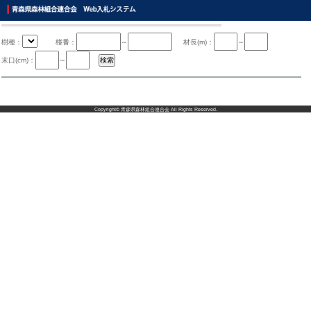
樹種：
椪番：
～
材長(m)：
～
末口(cm)：
～
Copyright©
青森県森林組合連合会
All Rights Reserved.