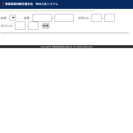
樹種：
椪番：
～
材長(m)：
～
末口(cm)：
～
Copyright©
青森県森林組合連合会
All Rights Reserved.