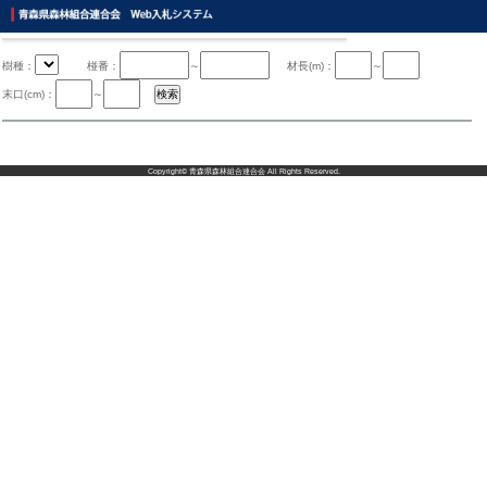
樹種：
椪番：
～
材長(m)：
～
末口(cm)：
～
Copyright©
青森県森林組合連合会
All Rights Reserved.