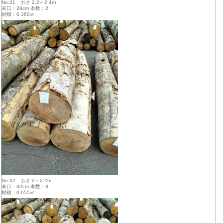
No:31 ホオ 2.2～2.4m
末口：28cm 本数：2
材積：0.360㎥
No:32 ホオ 2～2.2m
末口：32cm 本数：3
材積：0.655㎥