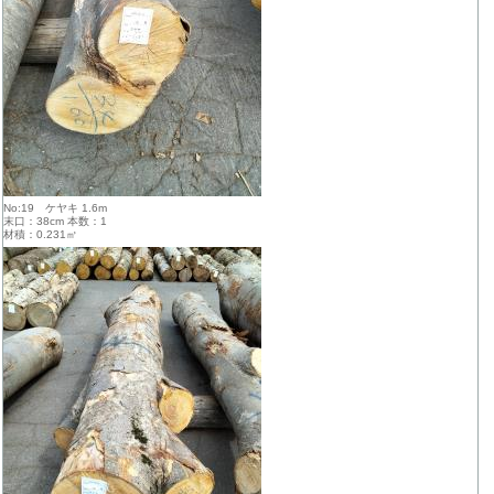
No:19 ケヤキ 1.6m
末口：38cm 本数：1
材積：0.231㎥