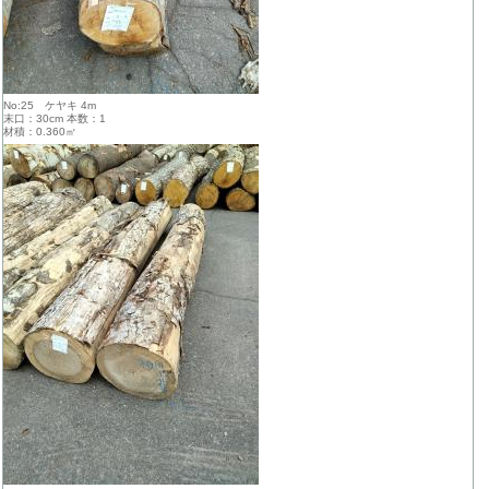
No:25 ケヤキ 4m
末口：30cm 本数：1
材積：0.360㎥