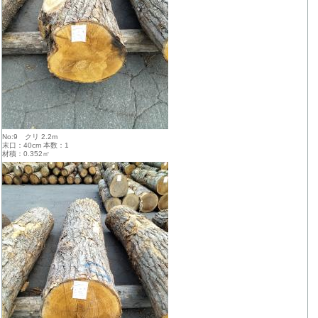
No:9 クリ 2.2m
末口：40cm 本数：1
材積：0.352㎥