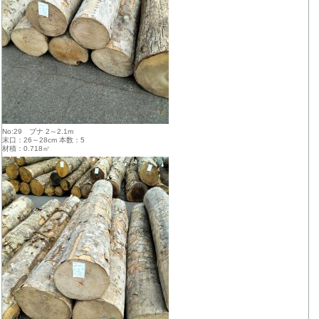
No:29 ブナ 2～2.1m
末口：26～28cm 本数：5
材積：0.718㎥