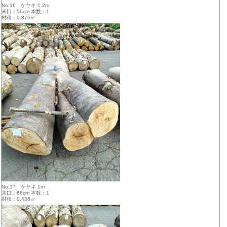
No:16 ケヤキ 1.2m
末口：56cm 本数：1
材積：0.376㎥
No:17 ケヤキ 1m
末口：66cm 本数：1
材積：0.436㎥