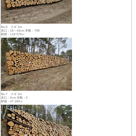
No:6 スギ 2m
末口：18～44cm 本数：796
材積：118.576㎥
No:7 スギ 2m
末口：0cm 本数：0
材積：47.369㎥