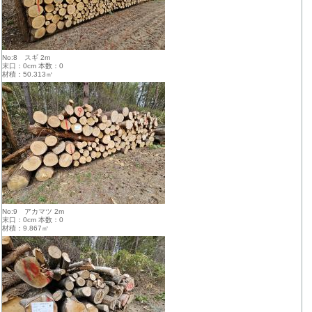
No:8 スギ 2m
末口：0cm 本数：0
材積：50.313㎥
No:9 アカマツ 2m
末口：0cm 本数：0
材積：9.867㎥