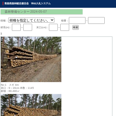
森林整備センター 2024-05-07
樹種：
椪番：
～
材長(m)：
～
末口(cm)：
～
1
No:1 スギ 4m
末口：9～16cm 本数：1145
材積：89.490㎥