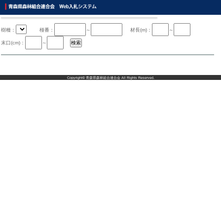
樹種：
椪番：
～
材長(m)：
～
末口(cm)：
～
Copyright©
青森県森林組合連合会
All Rights Reserved.