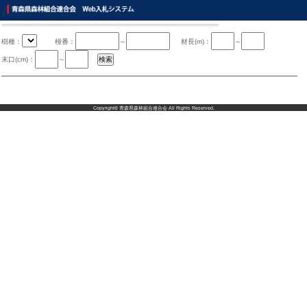
樹種：
椪番：
～
材長(m)：
～
末口(cm)：
～
Copyright©
青森県森林組合連合会
All Rights Reserved.