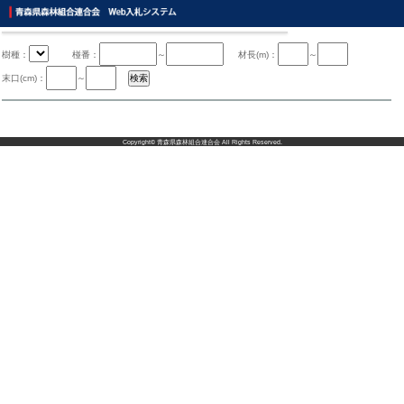
樹種：
椪番：
～
材長(m)：
～
末口(cm)：
～
Copyright©
青森県森林組合連合会
All Rights Reserved.