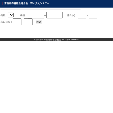
樹種：
椪番：
～
材長(m)：
～
末口(cm)：
～
Copyright©
青森県森林組合連合会
All Rights Reserved.