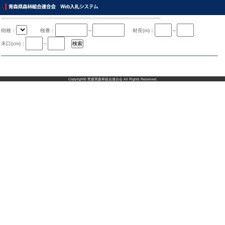
樹種：
椪番：
～
材長(m)：
～
末口(cm)：
～
Copyright©
青森県森林組合連合会
All Rights Reserved.