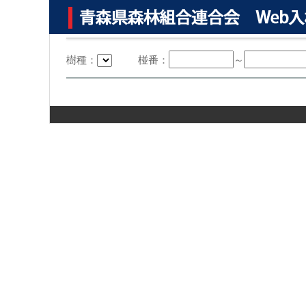
樹種：
椪番：
～