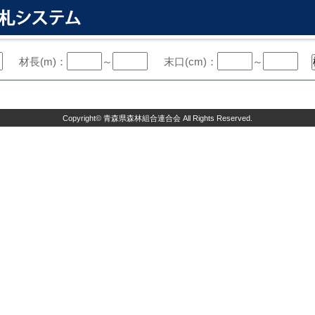
材長(m)：
～
末口(cm)：
～
Copyright©
青森県森林組合連合会
All Rights Reserved.