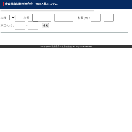
樹種：
椪番：
～
材長(m)：
～
末口(cm)：
～
Copyright©
青森県森林組合連合会
All Rights Reserved.