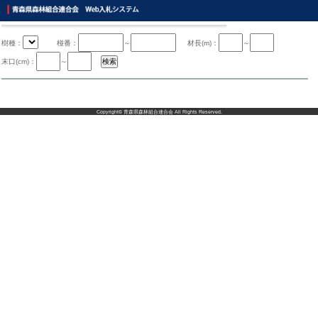
樹種：
椪番：
～
材長(m)：
～
末口(cm)：
～
Copyright©
青森県森林組合連合会
All Rights Reserved.