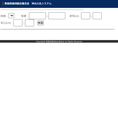
樹種：
椪番：
～
材長(m)：
～
末口(cm)：
～
Copyright©
青森県森林組合連合会
All Rights Reserved.