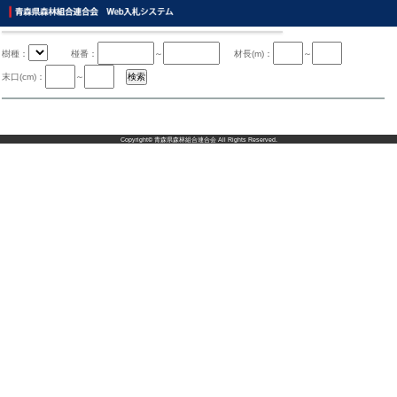
樹種：
椪番：
～
材長(m)：
～
末口(cm)：
～
Copyright©
青森県森林組合連合会
All Rights Reserved.